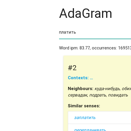
AdaGram
Word ipm: 83.77, occurrences: 169513
#2
Contexts: …
Neighbours:
куда-нибудь
,
оби
сервадак
,
подрать
,
повидать
Similar senses:
заплатить
переплачивать