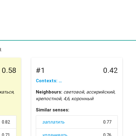
.
0.58
#1
0.42
Contexts: …
жаться
,
Neighbours:
световой
,
ассирийский
,
крепостной
,
4,6
,
коронный
Similar senses:
0.82
заплатить
0.77
0.71
уплачивать
0.76