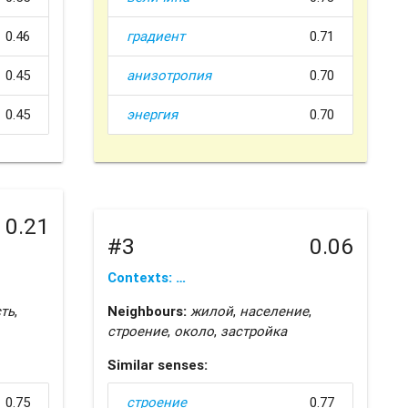
0.46
градиент
0.71
0.45
анизотропия
0.70
0.45
энергия
0.70
0.21
#3
0.06
Contexts: …
ть
,
Neighbours:
жилой
,
население
,
строение
,
около
,
застройка
Similar senses:
0.75
строение
0.77