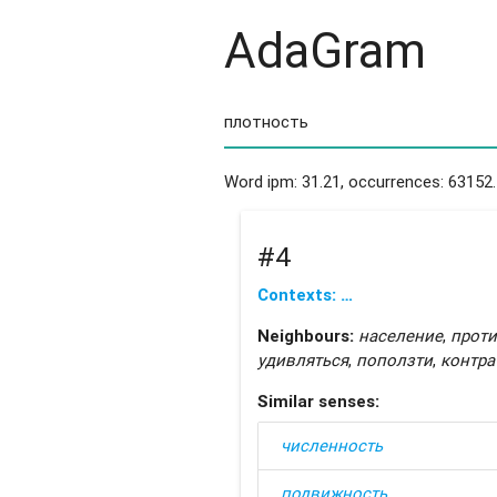
AdaGram
Word ipm: 31.21, occurrences: 63152.
#4
Contexts: …
Neighbours:
население
,
прот
удивляться
,
поползти
,
контра
Similar senses:
численность
подвижность