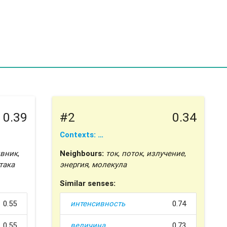
0.39
#2
0.34
Contexts: …
ивник
,
Neighbours:
ток
,
поток
,
излучение
,
така
энергия
,
молекула
Similar senses:
0.55
интенсивность
0.74
0.55
величина
0.73