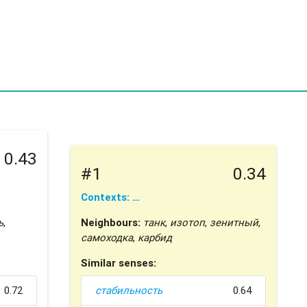
0.43
#1
0.34
Contexts: …
ь
,
Neighbours:
танк
,
изотоп
,
зенитный
,
самоходка
,
карбид
Similar senses:
0.72
стабильность
0.64