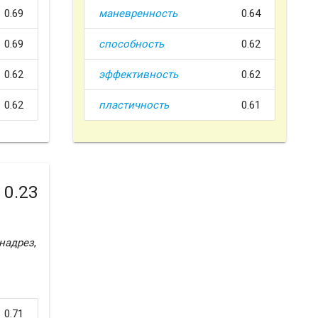
0.69
маневренность
0.64
0.69
способность
0.62
0.62
эффективность
0.62
0.62
пластичность
0.61
0.23
надрез
,
0.71