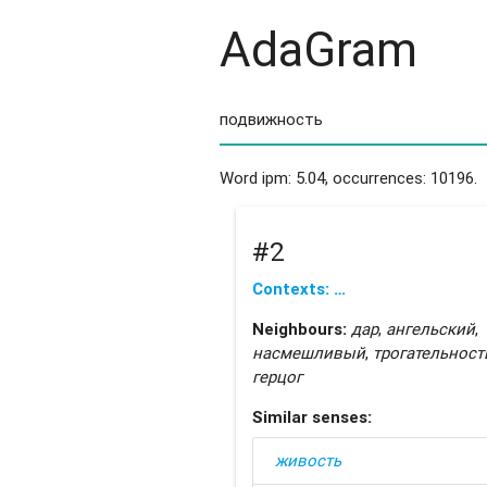
AdaGram
Word ipm: 5.04, occurrences: 10196.
#2
Contexts: …
Neighbours:
дар
,
ангельский
,
насмешливый
,
трогательност
герцог
Similar senses:
живость