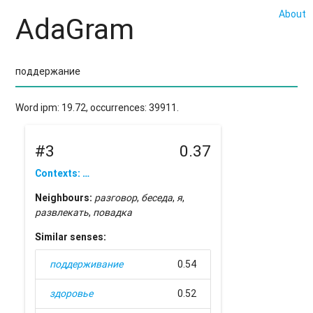
About
AdaGram
Word ipm: 19.72, occurrences: 39911.
#3
0.37
Contexts: …
Neighbours:
разговор
,
беседа
,
я
,
развлекать
,
повадка
Similar senses:
поддерживание
0.54
здоровье
0.52