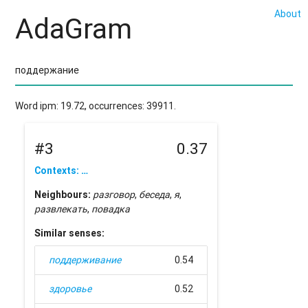
About
AdaGram
Word ipm: 19.72, occurrences: 39911.
#3
0.37
Contexts: …
Neighbours:
разговор
,
беседа
,
я
,
развлекать
,
повадка
Similar senses:
поддерживание
0.54
здоровье
0.52