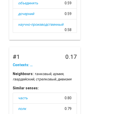
объединять
0.59
дочерний
0.59
научно-производственный
0.58
#1
0.17
Contexts: …
Neighbours:
танковый
,
армия
,
гвардейский
,
стрелковый
,
дивизия
Similar senses:
часть
0.80
полк
0.79