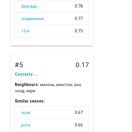
бригада
0.78
соединение
0.77
15-й
0.73
#5
0.17
Contexts: …
Neighbours:
махонь
,
винстон
,
ааз
,
холд
,
лири
Similar senses:
полк
0.67
рота
0.66