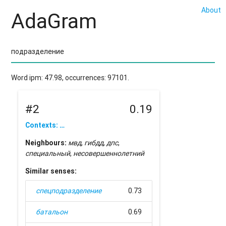
About
AdaGram
Word ipm: 47.98, occurrences: 97101.
#2
0.19
Contexts: …
Neighbours:
мвд
,
гибдд
,
дпс
,
специальный
,
несовершеннолетний
Similar senses:
спецподразделение
0.73
батальон
0.69