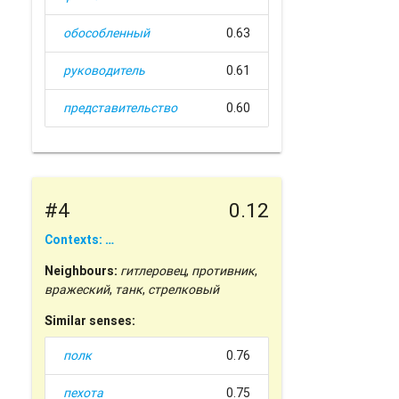
обособленный
0.63
руководитель
0.61
представительство
0.60
#4
0.12
Contexts: …
Neighbours:
гитлеровец
,
противник
,
вражеский
,
танк
,
стрелковый
Similar senses:
полк
0.76
пехота
0.75