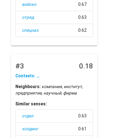
войско
0.67
отряд
0.63
спецназ
0.62
#3
0.18
Contexts: …
Neighbours:
компания
,
институт
,
предприятие
,
научный
,
фирма
Similar senses:
отдел
0.63
холдинг
0.61