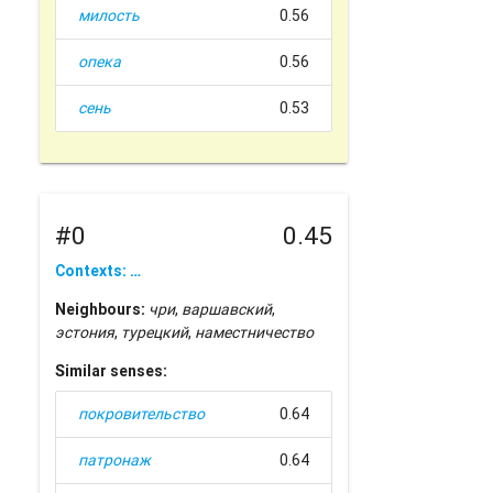
милость
0.56
опека
0.56
сень
0.53
#0
0.45
Contexts: …
Neighbours:
чри
,
варшавский
,
эстония
,
турецкий
,
наместничество
Similar senses:
покровительство
0.64
патронаж
0.64