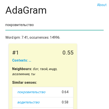
About
AdaGram
Word ipm: 7.41, occurrences: 14996.
#1
0.55
Contexts: …
Neighbours:
бог
,
твой
,
индр
,
возлияние
,
ты
Similar senses:
покровительство
0.64
водительство
0.58