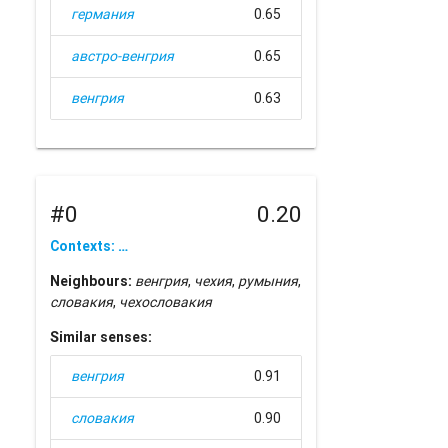
германия
0.65
австро-венгрия
0.65
венгрия
0.63
#0
0.20
Contexts: …
Neighbours:
венгрия
,
чехия
,
румыния
,
словакия
,
чехословакия
Similar senses:
венгрия
0.91
словакия
0.90