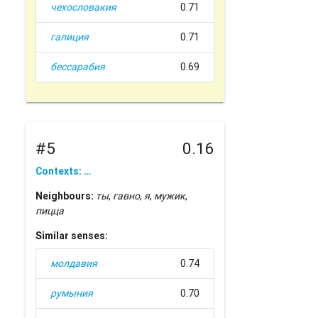
чехословакия
0.71
галиция
0.71
бессарабия
0.69
#5
0.16
Contexts: …
Neighbours:
ты
,
гавно
,
я
,
мужик
,
пицца
Similar senses:
молдавия
0.74
румыния
0.70