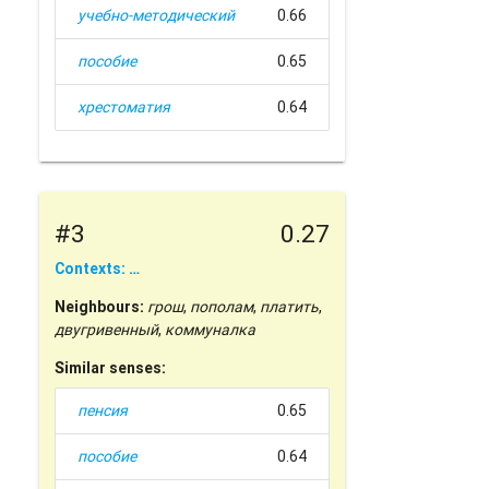
учебно-методический
0.66
пособие
0.65
хрестоматия
0.64
#3
0.27
Contexts: …
Neighbours:
грош
,
пополам
,
платить
,
двугривенный
,
коммуналка
Similar senses:
пенсия
0.65
пособие
0.64