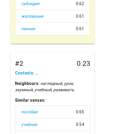
субсидия
0.62
жалование
0.61
пенсия
0.61
#2
0.23
Contexts: …
Neighbours:
наглядный
,
урок
,
заумный
,
учебный
,
развивать
Similar senses:
пособие
0.65
учебник
0.54