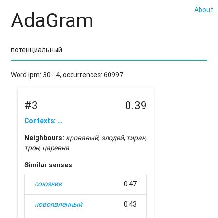
About
AdaGram
Word ipm: 30.14, occurrences: 60997.
#3
0.39
Contexts: …
Neighbours:
кровавый
,
злодей
,
тиран
,
трон
,
царевна
Similar senses:
союзник
0.47
новоявленный
0.43