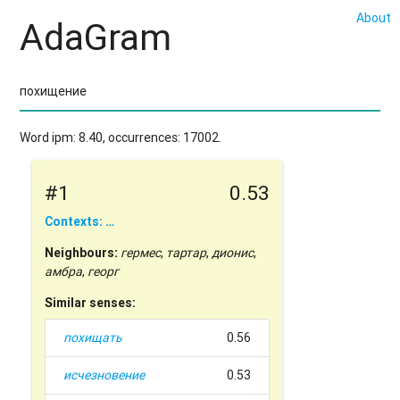
About
AdaGram
Word ipm: 8.40, occurrences: 17002.
#1
0.53
Contexts: …
Neighbours:
гермес
,
тартар
,
дионис
,
амбра
,
георг
Similar senses:
похищать
0.56
исчезновение
0.53