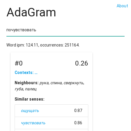
About
AdaGram
Word ipm: 124.11, occurrences: 251164.
#0
0.26
Contexts: …
Neighbours:
рука
,
спина
,
сверкнуть
,
губа
,
палец
Similar senses:
ощущать
0.87
чувствовать
0.86