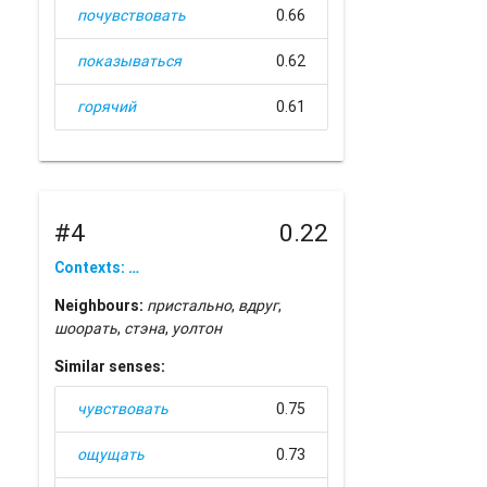
почувствовать
0.66
показываться
0.62
горячий
0.61
#4
0.22
Contexts: …
Neighbours:
пристально
,
вдруг
,
шоорать
,
стэна
,
уолтон
Similar senses:
чувствовать
0.75
ощущать
0.73