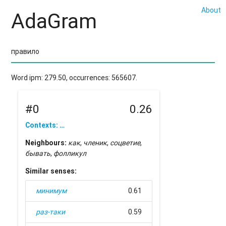
About
AdaGram
Word ipm: 279.50, occurrences: 565607.
#0
0.26
Contexts: …
Neighbours:
как
,
членик
,
соцветие
,
бывать
,
фолликул
Similar senses:
минимум
0.61
раз-таки
0.59