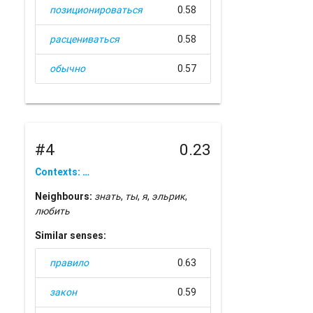
позиционироваться
0.58
расцениваться
0.58
обычно
0.57
#4
0.23
Contexts: …
Neighbours:
знать
,
ты
,
я
,
эльрик
,
любить
Similar senses:
правило
0.63
закон
0.59