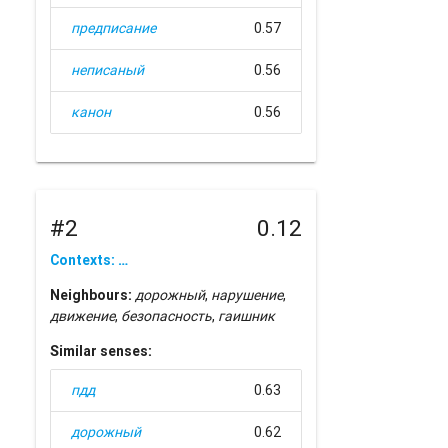
предписание
0.57
неписаный
0.56
канон
0.56
#2
0.12
Contexts: …
Neighbours:
дорожный
,
нарушение
,
движение
,
безопасность
,
гаишник
Similar senses:
пдд
0.63
дорожный
0.62