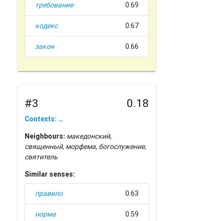
требование
0.69
кодекс
0.67
закон
0.66
#3
0.18
Contexts: …
Neighbours:
македонский
,
священный
,
морфема
,
богослужение
,
святитель
Similar senses:
правило
0.63
норма
0.59