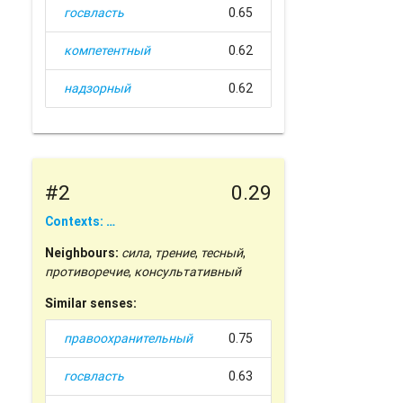
госвласть
0.65
компетентный
0.62
надзорный
0.62
#2
0.29
Contexts: …
Neighbours:
сила
,
трение
,
тесный
,
противоречие
,
консультативный
Similar senses:
правоохранительный
0.75
госвласть
0.63