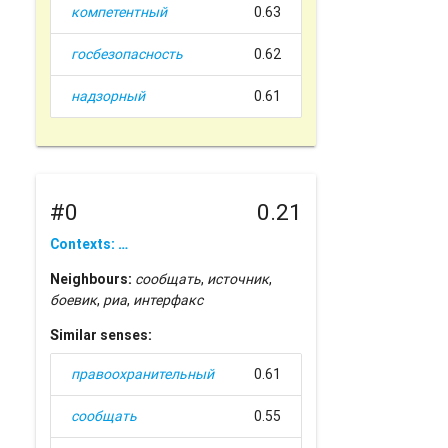
компетентный
0.63
госбезопасность
0.62
надзорный
0.61
#0
0.21
Contexts: …
Neighbours:
сообщать
,
источник
,
боевик
,
риа
,
интерфакс
Similar senses:
правоохранительный
0.61
сообщать
0.55