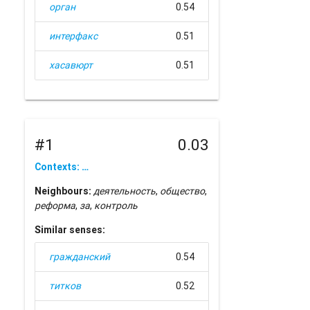
орган
0.54
интерфакс
0.51
хасавюрт
0.51
#1
0.03
Contexts: …
Neighbours:
деятельность
,
общество
,
реформа
,
за
,
контроль
Similar senses:
гражданский
0.54
титков
0.52