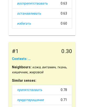
воспрепятствовать
0.63
останавливать
0.63
избегать
0.60
#1
0.30
Contexts: …
Neighbours:
кожа
,
витамин
,
ткань
,
кишечник
,
жировой
Similar senses:
препятствовать
0.78
предотвращение
0.71