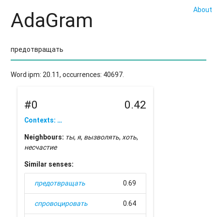
About
AdaGram
Word ipm: 20.11, occurrences: 40697.
#0
0.42
Contexts: …
Neighbours:
ты
,
я
,
вызволять
,
хоть
,
несчастие
Similar senses:
предотвращать
0.69
спровоцировать
0.64