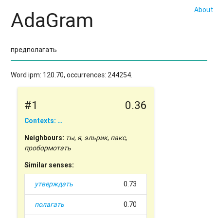
About
AdaGram
Word ipm: 120.70, occurrences: 244254.
#1
0.36
Contexts: …
Neighbours:
ты
,
я
,
эльрик
,
пакс
,
пробормотать
Similar senses:
утверждать
0.73
полагать
0.70