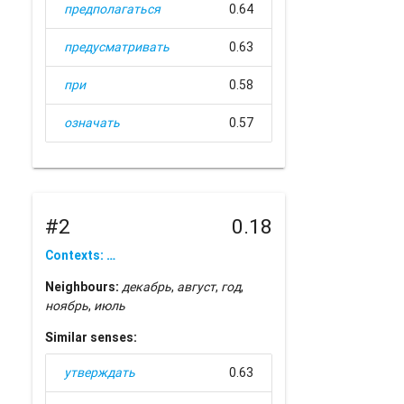
предполагаться
0.64
предусматривать
0.63
при
0.58
означать
0.57
#2
0.18
Contexts: …
Neighbours:
декабрь
,
август
,
год
,
ноябрь
,
июль
Similar senses:
утверждать
0.63