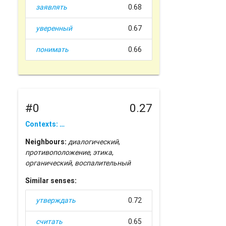
заявлять
0.68
уверенный
0.67
понимать
0.66
#0
0.27
Contexts: …
Neighbours:
диалогический
,
противоположение
,
этика
,
органический
,
воспалительный
Similar senses:
утверждать
0.72
считать
0.65