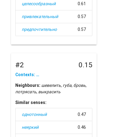
целесообразный
0.61
привлекательный
0.57
предпочтительно
0.57
#2
0.15
Contexts: …
Neighbours:
шевелить
,
губа
,
бровь
,
потрясать
,
выкрасить
Similar senses:
однотонный
0.47
неяркий
0.46