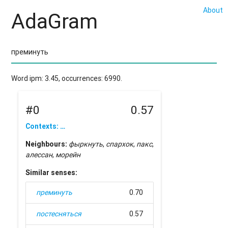
About
AdaGram
Word ipm: 3.45, occurrences: 6990.
#0
0.57
Contexts: …
Neighbours:
фыркнуть
,
спархок
,
пакс
,
алессан
,
морейн
Similar senses:
преминуть
0.70
постесняться
0.57