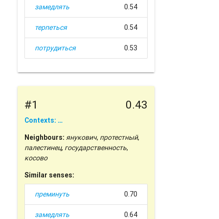
замедлять
0.54
терпеться
0.54
потрудиться
0.53
#1
0.43
Contexts: …
Neighbours:
янукович
,
протестный
,
палестинец
,
государственность
,
косово
Similar senses:
преминуть
0.70
замедлять
0.64