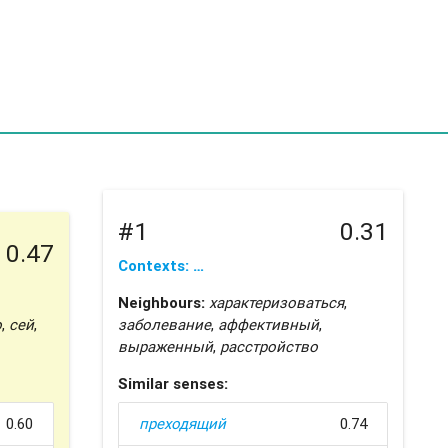
#1
0.31
0.47
Contexts: …
Neighbours:
характеризоваться
,
о
,
сей
,
заболевание
,
аффективный
,
выраженный
,
расстройство
Similar senses:
0.60
преходящий
0.74