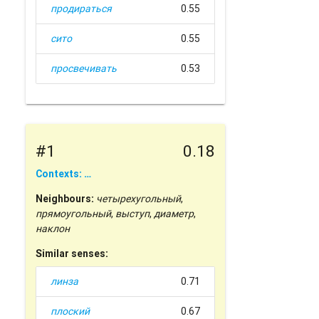
продираться
0.55
сито
0.55
просвечивать
0.53
#1
0.18
Contexts: …
Neighbours:
четырехугольный
,
прямоугольный
,
выступ
,
диаметр
,
наклон
Similar senses:
линза
0.71
плоский
0.67