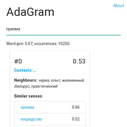
About
AdaGram
Word ipm: 5.07, occurrences: 10250.
#0
0.53
Contexts: …
Neighbours:
через
,
опыт
,
жизненный
,
белорус
,
практический
Similar senses:
призма
0.66
посредство
0.52