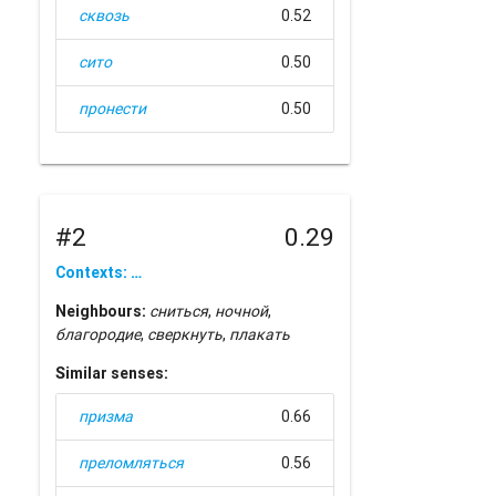
сквозь
0.52
сито
0.50
пронести
0.50
#2
0.29
Contexts: …
Neighbours:
сниться
,
ночной
,
благородие
,
сверкнуть
,
плакать
Similar senses:
призма
0.66
преломляться
0.56