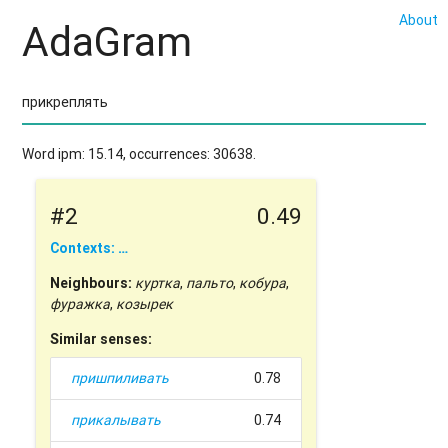
About
AdaGram
Word ipm: 15.14, occurrences: 30638.
#2
0.49
Contexts: …
Neighbours:
куртка
,
пальто
,
кобура
,
фуражка
,
козырек
Similar senses:
пришпиливать
0.78
прикалывать
0.74