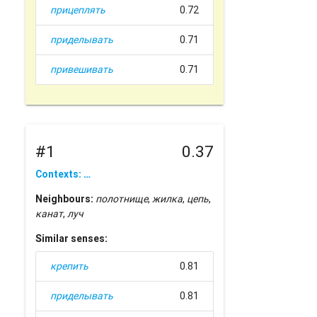
прицеплять
0.72
приделывать
0.71
привешивать
0.71
#1
0.37
Contexts: …
Neighbours:
полотнище
,
жилка
,
цепь
,
канат
,
луч
Similar senses:
крепить
0.81
приделывать
0.81