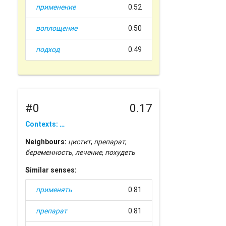
применение
0.52
воплощение
0.50
подход
0.49
#0
0.17
Contexts: …
Neighbours:
цистит
,
препарат
,
беременность
,
лечение
,
похудеть
Similar senses:
применять
0.81
препарат
0.81