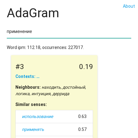
About
AdaGram
Word ipm: 112.18, occurrences: 227017.
#3
0.19
Contexts: …
Neighbours:
находить
,
достойный
,
логика
,
интуиция
,
деррида
Similar senses:
использование
0.63
применять
0.57