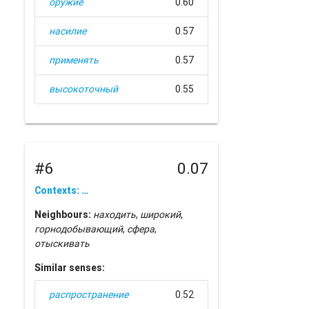
оружие
0.60
насилие
0.57
применять
0.57
высокоточный
0.55
#6
0.07
Contexts: …
Neighbours:
находить
,
широкий
,
горнодобывающий
,
сфера
,
отыскивать
Similar senses:
распространение
0.52