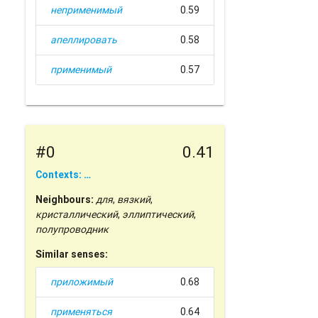
неприменимый
0.59
апеллировать
0.58
применимый
0.57
#0
0.41
Contexts: …
Neighbours:
для
,
вязкий
,
кристаллический
,
эллиптический
,
полупроводник
Similar senses:
приложимый
0.68
применяться
0.64