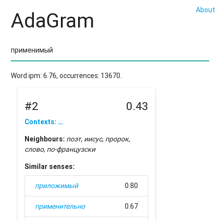
About
AdaGram
Word ipm: 6.76, occurrences: 13670.
#2
0.43
Contexts: …
Neighbours:
поэт
,
иисус
,
пророк
,
слово
,
по-французски
Similar senses:
приложимый
0.80
применительно
0.67