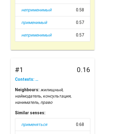
неприменимый
0.58
применимый
0.57
неприменимый
0.57
#1
0.16
Contexts: …
Neighbours:
жилищный
,
наймодатель
,
консультация
,
наниматель
,
право
Similar senses:
применяться
0.68