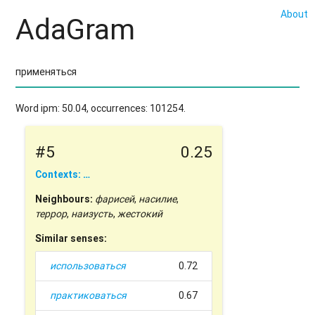
About
AdaGram
Word ipm: 50.04, occurrences: 101254.
#5
0.25
Contexts: …
Neighbours:
фарисей
,
насилие
,
террор
,
наизусть
,
жестокий
Similar senses:
использоваться
0.72
практиковаться
0.67