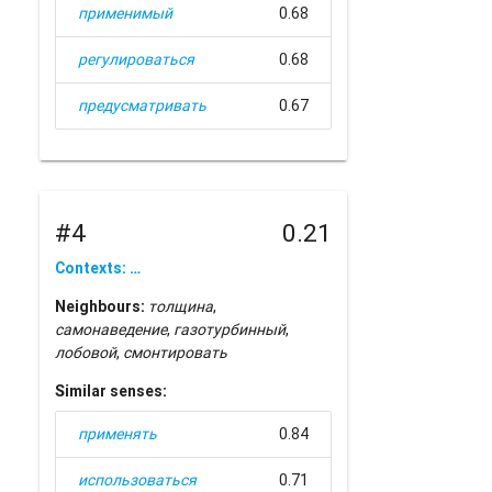
применимый
0.68
регулироваться
0.68
предусматривать
0.67
#4
0.21
Contexts: …
Neighbours:
толщина
,
самонаведение
,
газотурбинный
,
лобовой
,
смонтировать
Similar senses:
применять
0.84
использоваться
0.71