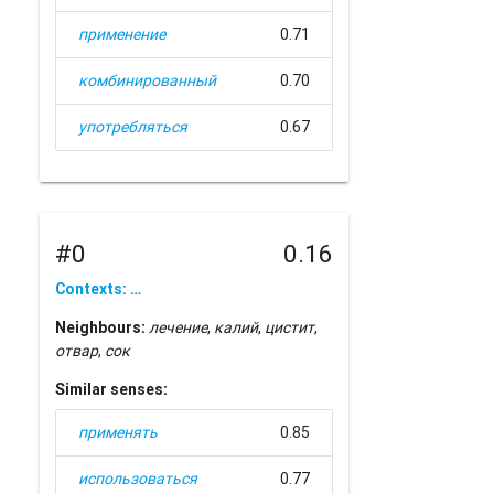
применение
0.71
комбинированный
0.70
употребляться
0.67
#0
0.16
Contexts: …
Neighbours:
лечение
,
калий
,
цистит
,
отвар
,
сок
Similar senses:
применять
0.85
использоваться
0.77