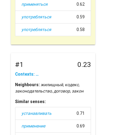
применяться
0.62
употребляться
0.59
употребляться
0.58
#1
0.23
Contexts: …
Neighbours:
жилищный
,
кодекс
,
законодательство
,
договор
,
закон
Similar senses:
устанавливать
0.71
применение
0.69