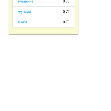
впадение
0.80
верхний
0.79
волга
0.79