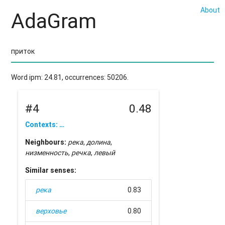
About
AdaGram
Word ipm: 24.81, occurrences: 50206.
#4
0.48
Contexts: …
Neighbours:
река
,
долина
,
низменность
,
речка
,
левый
Similar senses:
река
0.83
верховье
0.80