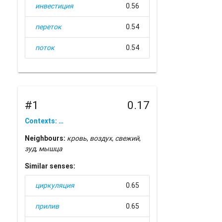
инвестиция
0.56
переток
0.54
поток
0.54
#1
0.17
Contexts: …
Neighbours:
кровь
,
воздух
,
свежий
,
зуд
,
мышца
Similar senses:
циркуляция
0.65
прилив
0.65