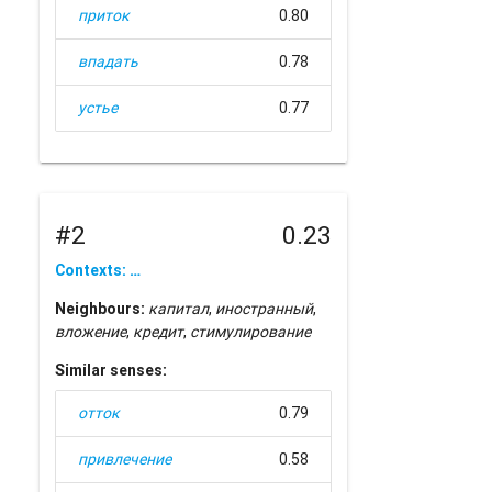
приток
0.80
впадать
0.78
устье
0.77
#2
0.23
Contexts: …
Neighbours:
капитал
,
иностранный
,
вложение
,
кредит
,
стимулирование
Similar senses:
отток
0.79
привлечение
0.58