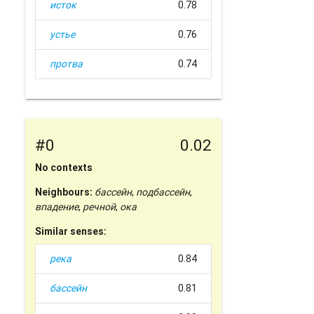
исток
0.78
устье
0.76
протва
0.74
#0
0.02
No contexts
Neighbours:
бассейн
,
подбассейн
,
впадение
,
речной
,
ока
Similar senses:
река
0.84
бассейн
0.81