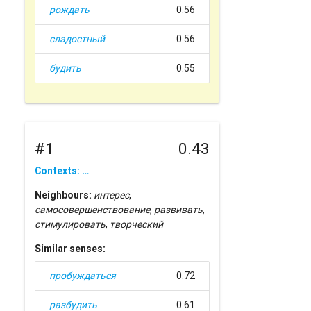
рождать
0.56
сладостный
0.56
будить
0.55
#1
0.43
Contexts: …
Neighbours:
интерес
,
самосовершенствование
,
развивать
,
стимулировать
,
творческий
Similar senses:
пробуждаться
0.72
разбудить
0.61