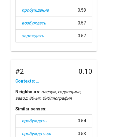
пробуждение
0.58
возбуждать
0.57
зарождать
0.57
#2
0.10
Contexts: …
Neighbours:
пленум
,
годовщина
,
завод
,
80-ых
,
библиография
Similar senses:
пробуждать
0.54
пробуждаться
0.53