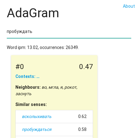
About
AdaGram
Word ipm: 13.02, occurrences: 26349.
#0
0.47
Contexts: …
Neighbours:
во
,
мгла
,
я
,
рокот
,
заснуть
Similar senses:
всколыхивать
0.62
пробуждаться
0.58