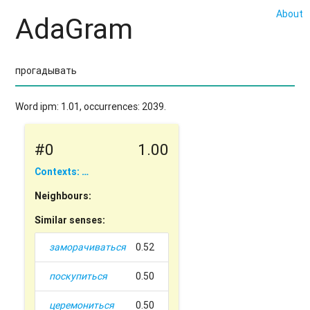
About
AdaGram
Word ipm: 1.01, occurrences: 2039.
#0
1.00
Contexts: …
Neighbours:
Similar senses:
заморачиваться
0.52
поскупиться
0.50
церемониться
0.50