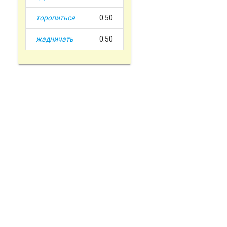
торопиться
0.50
жадничать
0.50