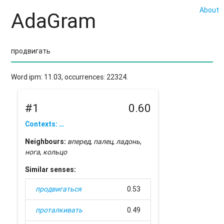
About
AdaGram
Word ipm: 11.03, occurrences: 22324.
#1
0.60
Contexts: …
Neighbours:
вперед
,
палец
,
ладонь
,
нога
,
кольцо
Similar senses:
продвигаться
0.53
проталкивать
0.49