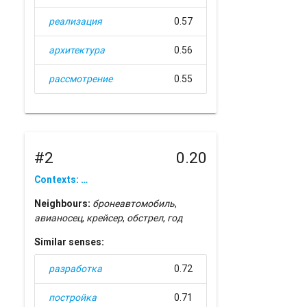
реализация
0.57
архитектура
0.56
рассмотрение
0.55
#2
0.20
Contexts: …
Neighbours:
бронеавтомобиль
,
авианосец
,
крейсер
,
обстрел
,
год
Similar senses:
разработка
0.72
постройка
0.71