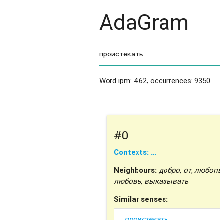
AdaGram
Word ipm: 4.62, occurrences: 9350.
#0
Contexts: …
Neighbours:
добро
,
от
,
любоп
любовь
,
выказывать
Similar senses:
проистекать