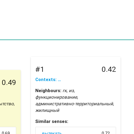
#1
0.42
Contexts: …
0.49
Neighbours:
гк
,
из
,
функционирование
,
ытство
,
административно-территориальный
,
жилищный
Similar senses:
0.69
вытекать
0.72