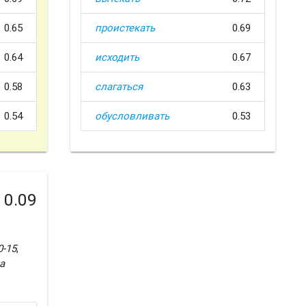
0.65
проистекать
0.69
0.64
исходить
0.67
0.58
слагаться
0.63
0.54
обусловливать
0.53
0.09
0-15
,
а