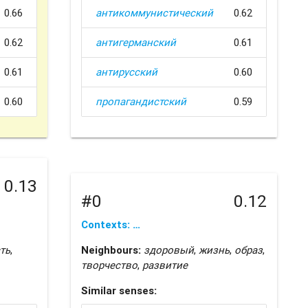
0.66
антикоммунистический
0.62
0.62
антигерманский
0.61
0.61
антирусский
0.60
0.60
пропагандистский
0.59
0.13
#0
0.12
Contexts: …
ть
,
Neighbours:
здоровый
,
жизнь
,
образ
,
творчество
,
развитие
Similar senses: