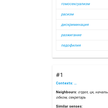
гомосексуализм
расизм
дискриминация
разжигание
педофилия
#1
Contexts: …
Neighbours:
отдел
,
цк
,
началь
обком
,
секретарь
Similar senses: