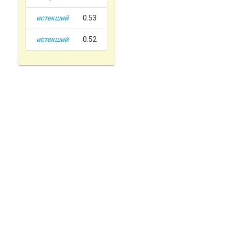
истекший
0.53
истекший
0.52