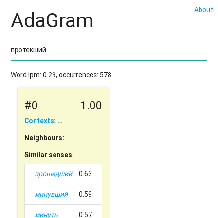
About
AdaGram
Word ipm: 0.29, occurrences: 578.
#0
1.00
Contexts: …
Neighbours:
Similar senses:
прошедший
0.63
минувший
0.59
минуть
0.57