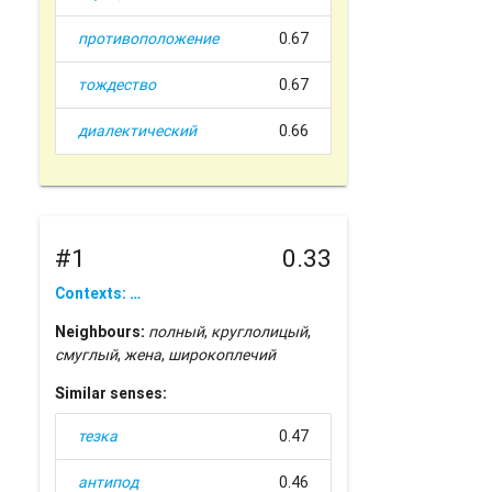
противоположение
0.67
тождество
0.67
диалектический
0.66
#1
0.33
Contexts: …
Neighbours:
полный
,
круглолицый
,
смуглый
,
жена
,
широкоплечий
Similar senses:
тезка
0.47
антипод
0.46