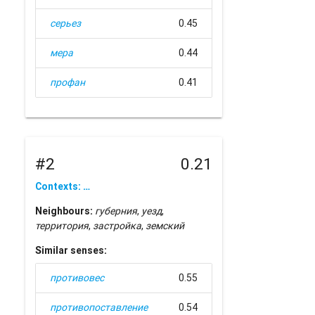
серьез
0.45
мера
0.44
профан
0.41
#2
0.21
Contexts: …
Neighbours:
губерния
,
уезд
,
территория
,
застройка
,
земский
Similar senses:
противовес
0.55
противопоставление
0.54