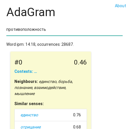
About
AdaGram
Word ipm: 14.18, occurrences: 28687.
#0
0.46
Contexts: …
Neighbours:
единство
,
борьба
,
познание
,
взаимодействие
,
мышление
Similar senses:
единство
0.76
отрицание
0.68