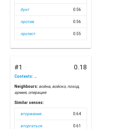
бунт
0.56
против
0.56
протест
0.55
#1
0.18
Contexts: …
Neighbours:
война
,
войско
,
поход
,
армия
,
операция
Similar senses:
вторжение
0.64
вторгаться
0.61