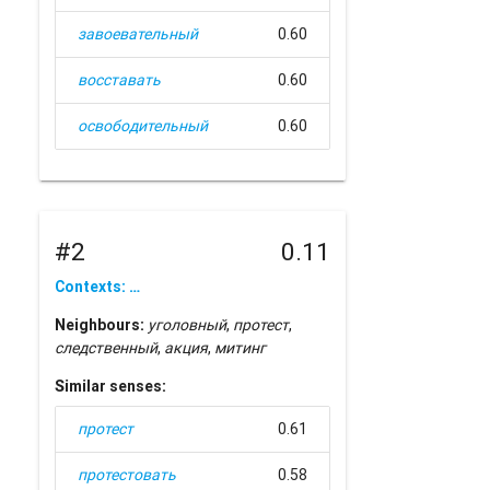
завоевательный
0.60
восставать
0.60
освободительный
0.60
#2
0.11
Contexts: …
Neighbours:
уголовный
,
протест
,
следственный
,
акция
,
митинг
Similar senses:
протест
0.61
протестовать
0.58