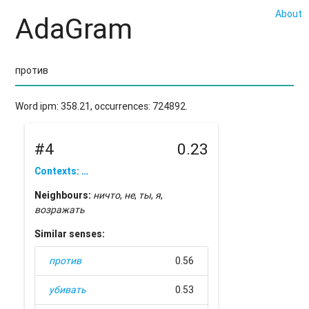
About
AdaGram
Word ipm: 358.21, occurrences: 724892.
#4
0.23
Contexts: …
Neighbours:
ничто
,
не
,
ты
,
я
,
возражать
Similar senses:
против
0.56
убивать
0.53