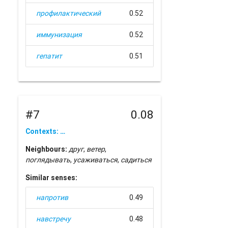
профилактический
0.52
иммунизация
0.52
гепатит
0.51
#7
0.08
Contexts: …
Neighbours:
друг
,
ветер
,
поглядывать
,
усаживаться
,
садиться
Similar senses:
напротив
0.49
навстречу
0.48