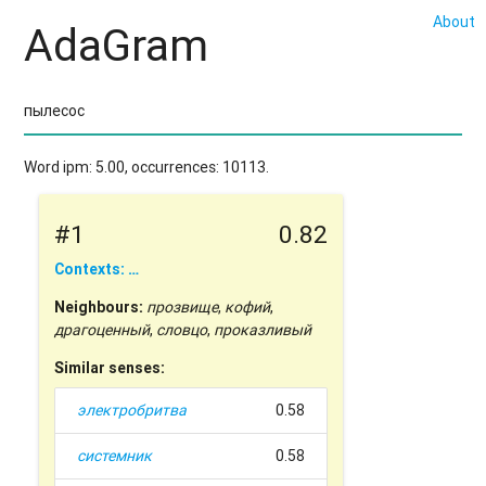
About
AdaGram
Word ipm: 5.00, occurrences: 10113.
#1
0.82
Contexts: …
Neighbours:
прозвище
,
кофий
,
драгоценный
,
словцо
,
проказливый
Similar senses:
электробритва
0.58
системник
0.58