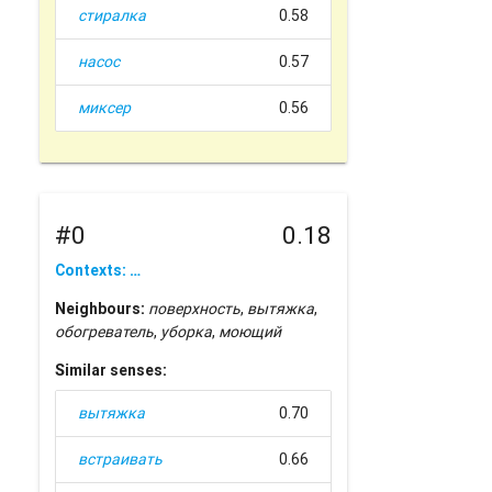
стиралка
0.58
насос
0.57
миксер
0.56
#0
0.18
Contexts: …
Neighbours:
поверхность
,
вытяжка
,
обогреватель
,
уборка
,
моющий
Similar senses:
вытяжка
0.70
встраивать
0.66