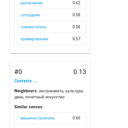
увольнение
0.62
сотрудник
0.58
совместитель
0.58
премирование
0.57
#0
0.13
Contexts: …
Neighbours:
заслуживать
,
культура
,
день
,
почетный
,
искусство
Similar senses:
машиностроитель
0.60