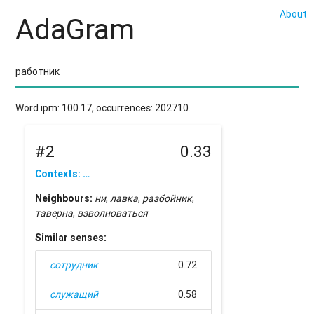
About
AdaGram
Word ipm: 100.17, occurrences: 202710.
#2
0.33
Contexts: …
Neighbours:
ни
,
лавка
,
разбойник
,
таверна
,
взволноваться
Similar senses:
сотрудник
0.72
служащий
0.58