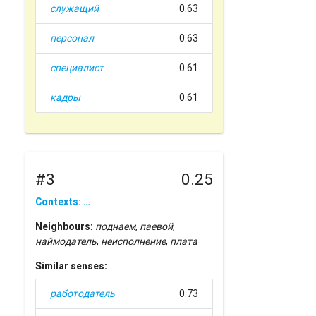
служащий
0.63
персонал
0.63
специалист
0.61
кадры
0.61
#3
0.25
Contexts: …
Neighbours:
поднаем
,
паевой
,
наймодатель
,
неисполнение
,
плата
Similar senses:
работодатель
0.73