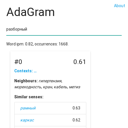
About
AdaGram
Word ipm: 0.82, occurrences: 1668.
#0
0.61
Contexts: …
Neighbours:
гипертензия
,
мореходность
,
кран
,
кабель
,
метиз
Similar senses:
рамный
0.63
каркас
0.62