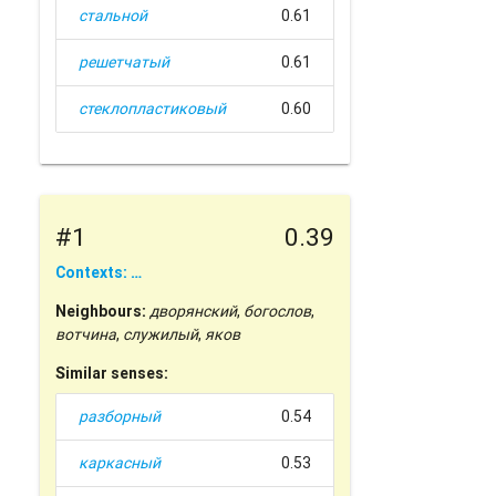
стальной
0.61
решетчатый
0.61
стеклопластиковый
0.60
#1
0.39
Contexts: …
Neighbours:
дворянский
,
богослов
,
вотчина
,
служилый
,
яков
Similar senses:
разборный
0.54
каркасный
0.53