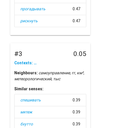
прогадывать
0.47
рискнуть
0.47
#3
0.05
Contexts: …
Neighbours:
самоуправление
,
гг
,
км²
,
метеорологический
,
тыс
Similar senses:
спешивать
0.39
мятеж
0.39
бхутто
0.39