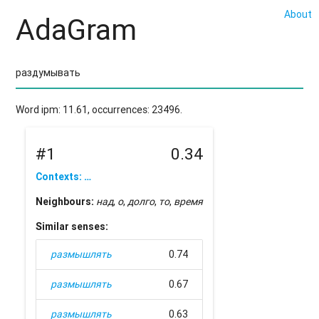
About
AdaGram
Word ipm: 11.61, occurrences: 23496.
#1
0.34
Contexts: …
Neighbours:
над
,
о
,
долго
,
то
,
время
Similar senses:
размышлять
0.74
размышлять
0.67
размышлять
0.63