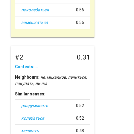
поколебаться
0.56
замешкаться
0.56
#2
0.31
Contexts: …
Neighbours:
не
,
михалков
,
лечиться
,
покупать
,
личка
Similar senses:
раздумывать
0.52
колебаться
0.52
мешкать
0.48