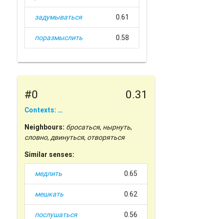
задумываться
0.61
поразмыслить
0.58
#0
0.31
Contexts: …
Neighbours:
бросаться
,
нырнуть
,
словно
,
двинуться
,
отворяться
Similar senses:
медлить
0.65
мешкать
0.62
послушаться
0.56