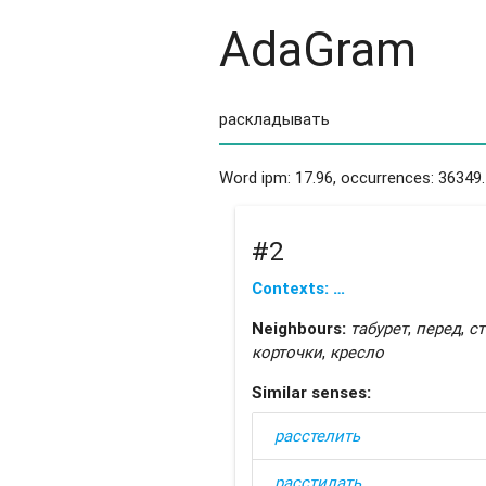
AdaGram
Word ipm: 17.96, occurrences: 36349.
#2
Contexts: …
Neighbours:
табурет
,
перед
,
с
корточки
,
кресло
Similar senses:
расстелить
расстилать