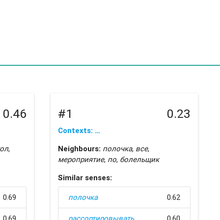
0.46
#1
0.23
Contexts: …
тол
,
Neighbours:
полочка
,
все
,
мероприятие
,
по
,
болельщик
Similar senses:
0.69
полочка
0.62
0.69
рассортировывать
0.60