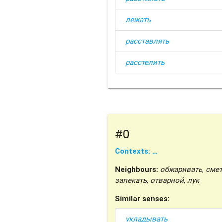
лежать
расставлять
расстелить
#0
Contexts: …
Neighbours:
обжаривать
,
сме
запекать
,
отварной
,
лук
Similar senses:
укладывать