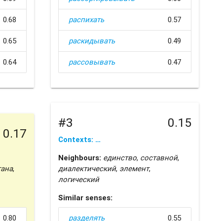
0.68
распихать
0.57
0.65
раскидывать
0.49
0.64
рассовывать
0.47
#3
0.15
0.17
Contexts: …
Neighbours:
единство
,
составной
,
тана
,
диалектический
,
элемент
,
логический
Similar senses:
0.80
разделять
0.55