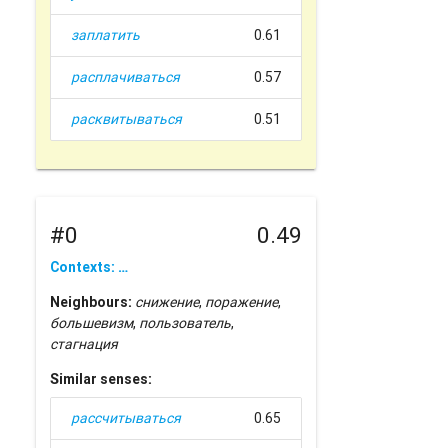
заплатить
0.61
расплачиваться
0.57
расквитываться
0.51
#0
0.49
Contexts: …
Neighbours:
снижение
,
поражение
,
большевизм
,
пользователь
,
стагнация
Similar senses:
рассчитываться
0.65