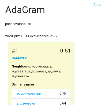
About
AdaGram
Word ipm: 13.33, occurrences: 26973.
#1
0.51
Contexts: …
Neighbours:
протягивать
,
подаваться
,
допивать
,
дядечка
,
подзывать
Similar senses:
рассчитываться
0.75
уплачивать
0.64