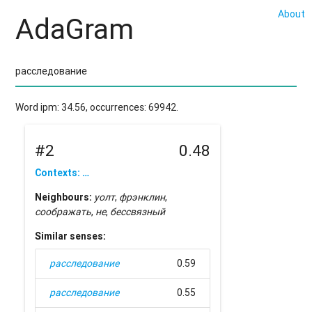
About
AdaGram
Word ipm: 34.56, occurrences: 69942.
#2
0.48
Contexts: …
Neighbours:
уолт
,
фрэнклин
,
соображать
,
не
,
бессвязный
Similar senses:
расследование
0.59
расследование
0.55