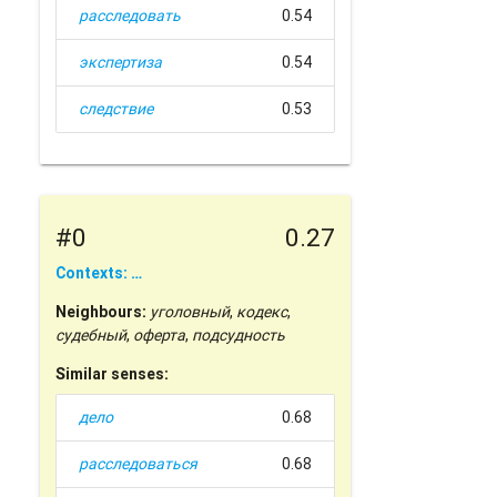
расследовать
0.54
экспертиза
0.54
следствие
0.53
#0
0.27
Contexts: …
Neighbours:
уголовный
,
кодекс
,
судебный
,
оферта
,
подсудность
Similar senses:
дело
0.68
расследоваться
0.68