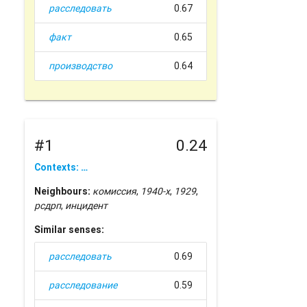
расследовать
0.67
факт
0.65
производство
0.64
#1
0.24
Contexts: …
Neighbours:
комиссия
,
1940-х
,
1929
,
рсдрп
,
инцидент
Similar senses:
расследовать
0.69
расследование
0.59