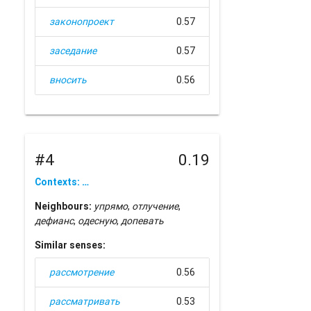
законопроект
0.57
заседание
0.57
вносить
0.56
#4
0.19
Contexts: …
Neighbours:
упрямо
,
отлучение
,
дефианс
,
одесную
,
допевать
Similar senses:
рассмотрение
0.56
рассматривать
0.53