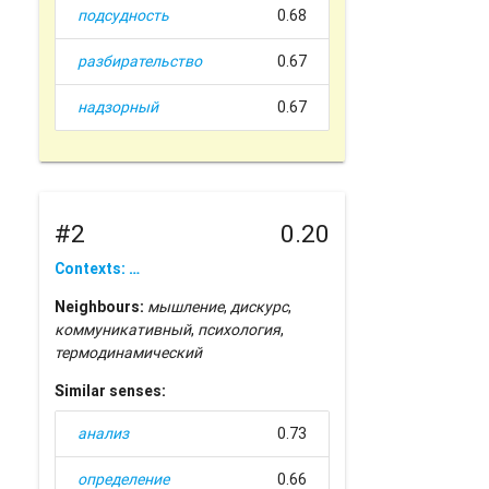
подсудность
0.68
разбирательство
0.67
надзорный
0.67
#2
0.20
Contexts: …
Neighbours:
мышление
,
дискурс
,
коммуникативный
,
психология
,
термодинамический
Similar senses:
анализ
0.73
определение
0.66