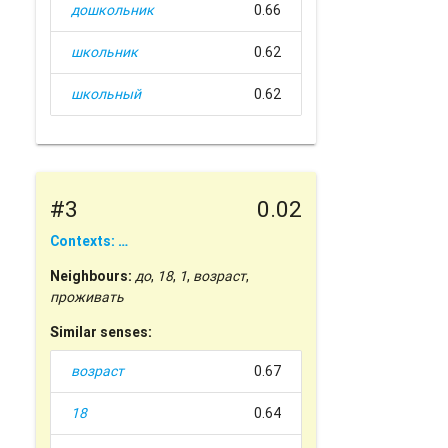
дошкольник
0.66
школьник
0.62
школьный
0.62
#3
0.02
Contexts: …
Neighbours:
до
,
18
,
1
,
возраст
,
проживать
Similar senses:
возраст
0.67
18
0.64