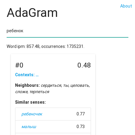
About
AdaGram
Word ipm: 857.48, occurrences: 1735231.
#0
0.48
Contexts: …
Neighbours:
сердиться
,
ты
,
целовать
,
сложе
,
терпеться
Similar senses:
ребеночек
0.77
малыш
0.73