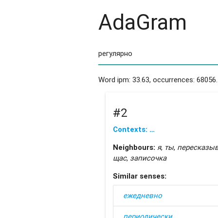
AdaGram
Word ipm: 33.63, occurrences: 68056.
#2
Contexts: …
Neighbours:
я
,
ты
,
пересказыв
щас
,
записочка
Similar senses:
ежедневно
периодически