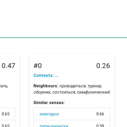
0.47
#0
0.26
Contexts: …
ать
,
Neighbours:
проводиться
,
турнир
,
сборник
,
состояться
,
симфонический
Similar senses:
0.65
ежегодно
0.66
0.65
периодически
0.59