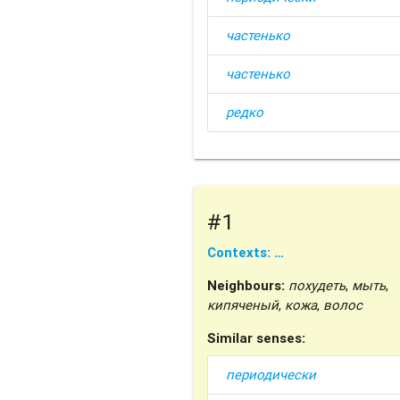
частенько
частенько
редко
#1
Contexts: …
Neighbours:
похудеть
,
мыть
,
кипяченый
,
кожа
,
волос
Similar senses:
периодически