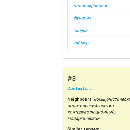
полноэкранный
функция
запуск
таймер
#3
Contexts: …
Neighbours:
коммунистическ
политический
,
против
,
контрреволюционный
,
монархический
Similar senses: