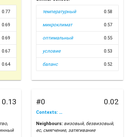
0.77
температурный
0.58
0.69
микроклимат
0.57
0.69
оптимальный
0.55
0.67
условие
0.53
0.64
баланс
0.52
0.13
#0
0.02
Contexts: …
тво
,
Neighbours:
визовый
,
безвизовый
,
инный
ес
,
смягчение
,
затягивание