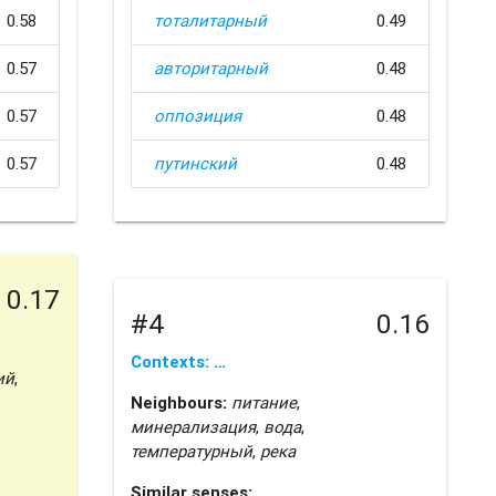
0.58
тоталитарный
0.49
0.57
авторитарный
0.48
0.57
оппозиция
0.48
0.57
путинский
0.48
0.17
#4
0.16
Contexts: …
ий
,
Neighbours:
питание
,
минерализация
,
вода
,
температурный
,
река
Similar senses: