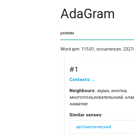
AdaGram
Word ipm: 115.01, occurrences: 2327
#1
Contexts: …
Neighbours:
экран
,
кнопка
,
многопользовательский
,
кла
нажатие
Similar senses:
автоматический