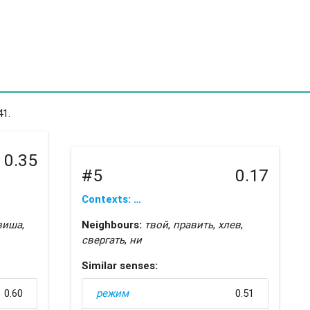
41.
0.35
#5
0.17
Contexts: …
виша
,
Neighbours:
твой
,
править
,
хлев
,
свергать
,
ни
Similar senses:
0.60
режим
0.51