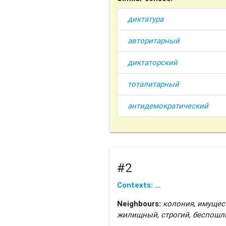
диктатура
авторитарный
диктаторский
тоталитарный
антидемократический
#2
Contexts: …
Neighbours:
колония
,
имущес
жилищный
,
строгий
,
беспошл