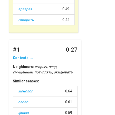
вразрез
0.49
говорить
0.44
#1
0.27
Contexts: …
Neighbours:
егорыч
,
взор
,
смущенный
,
потуплять
,
окидывать
Similar senses:
монолог
0.64
слово
0.61
фраза
0.59