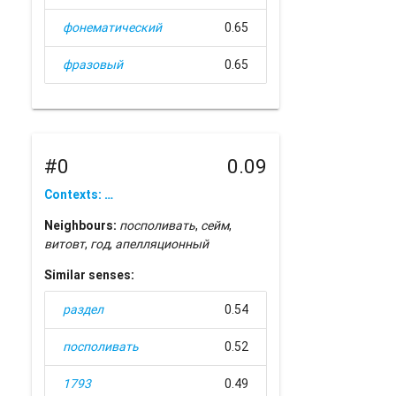
фонематический
0.65
фразовый
0.65
#0
0.09
Contexts: …
Neighbours:
посполивать
,
сейм
,
витовт
,
год
,
апелляционный
Similar senses:
раздел
0.54
посполивать
0.52
1793
0.49