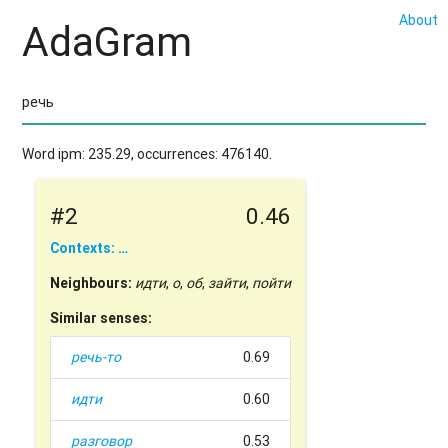
About
AdaGram
Word ipm: 235.29, occurrences: 476140.
#2
0.46
Contexts: …
Neighbours:
идти
,
о
,
об
,
зайти
,
пойти
Similar senses:
речь-то
0.69
идти
0.60
разговор
0.53