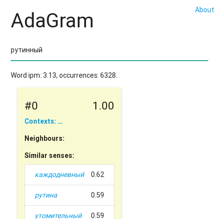
About
AdaGram
Word ipm: 3.13, occurrences: 6328.
#0
1.00
Contexts: …
Neighbours:
Similar senses:
каждодневный
0.62
рутина
0.59
утомительный
0.59