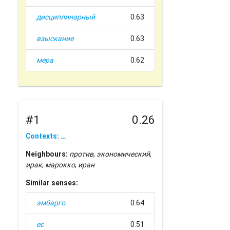
дисциплинарный
0.63
взыскание
0.63
мера
0.62
#1
0.26
Contexts: …
Neighbours:
против
,
экономический
,
ирак
,
марокко
,
иран
Similar senses:
эмбарго
0.64
ес
0.51