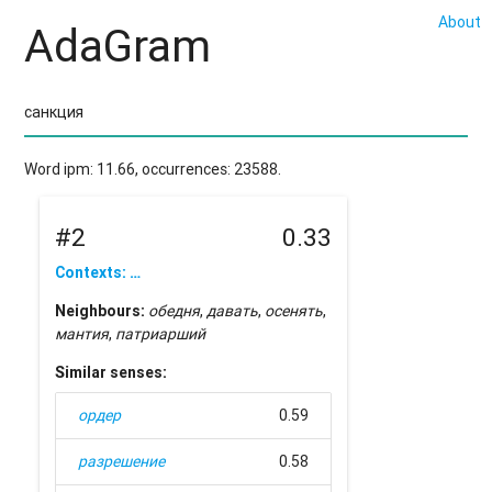
About
AdaGram
Word ipm: 11.66, occurrences: 23588.
#2
0.33
Contexts: …
Neighbours:
обедня
,
давать
,
осенять
,
мантия
,
патриарший
Similar senses:
ордер
0.59
разрешение
0.58