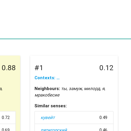
0.88
#1
0.12
Contexts: …
а
,
Neighbours:
ты
,
замуж
,
милорд
,
я
,
мракобесие
Similar senses:
0.72
кувейт
0.49
0.69
пятигорский
0.46