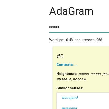
AdaGram
Word ipm: 0.48, occurrences: 968.
#0
Contexts: …
Neighbours:
озеро
,
севан
,
рек
низовье
,
водоем
Similar senses:
телецкий
имандра