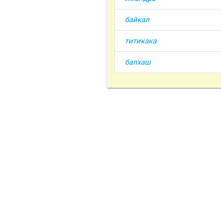
байкал
титикака
балхаш