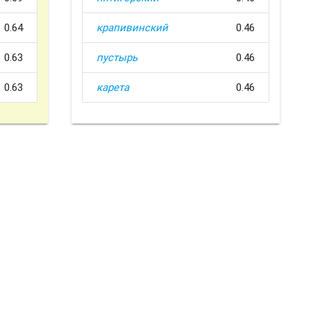
0.64
крапивинский
0.46
0.63
пустырь
0.46
0.63
карета
0.46