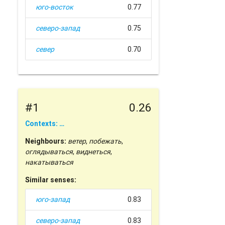
юго-восток
0.77
северо-запад
0.75
север
0.70
#1
0.26
Contexts: …
Neighbours:
ветер
,
побежать
,
оглядываться
,
виднеться
,
накатываться
Similar senses:
юго-запад
0.83
северо-запад
0.83