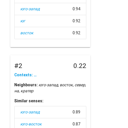
юго-запад
0.94
юг
0.92
восток
0.92
#2
0.22
Contexts: …
Neighbours:
юго-запад
,
восток
,
север
,
на
,
кратер
Similar senses:
юго-запад
0.89
юго-восток
0.87