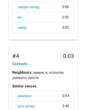
северо-запад
0.86
юг
0.85
север
0.82
#4
0.03
Contexts: …
Neighbours:
замуж
,
я
,
эстроген
,
унижать
,
злость
Similar senses:
взморье
0.54
юго-запад
0.45