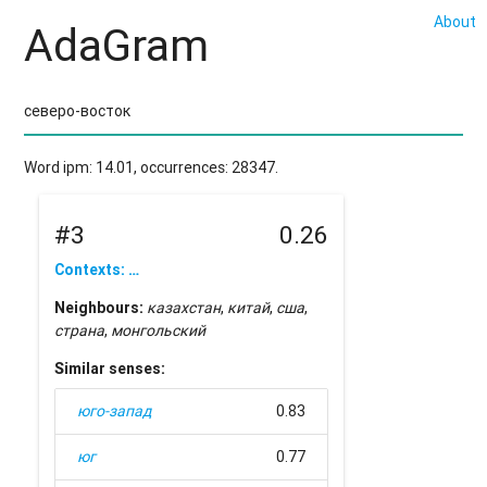
About
AdaGram
Word ipm: 14.01, occurrences: 28347.
#3
0.26
Contexts: …
Neighbours:
казахстан
,
китай
,
сша
,
страна
,
монгольский
Similar senses:
юго-запад
0.83
юг
0.77